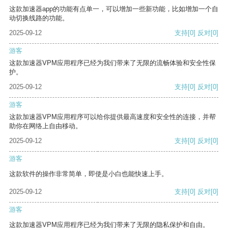
这款加速器app的功能有点单一，可以增加一些新功能，比如增加一个自
动切换线路的功能。
2025-09-12
支持
[0]
反对
[0]
游客
这款加速器VPM应用程序已经为我们带来了无限的流畅体验和安全性保
护。
2025-09-12
支持
[0]
反对
[0]
游客
这款加速器VPM应用程序可以给你提供最高速度和安全性的连接，并帮
助你在网络上自由移动。
2025-09-12
支持
[0]
反对
[0]
游客
这款软件的操作非常简单，即使是小白也能快速上手。
2025-09-12
支持
[0]
反对
[0]
游客
这款加速器VPM应用程序已经为我们带来了无限的隐私保护和自由。