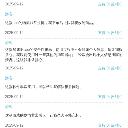
2025-09-12
支持
[0]
反对
[0]
游客
这款app的物流非常快捷，我下单后很快就能收到商品。
2025-09-12
支持
[0]
反对
[0]
游客
这款加速器app的安全性很高，使用过程中不会泄露个人信息，这让我很
放心。我以前使用过一些其他的加速器app，经常会出现个人信息泄露的
情况，这让我非常担心。
2025-09-12
支持
[0]
反对
[0]
游客
这款软件非常实用，可以帮助我解决很多问题。
2025-09-12
支持
[0]
反对
[0]
游客
这款游戏的剧情非常感人，让我久久不能忘怀。
2025-09-12
支持
[0]
反对
[0]