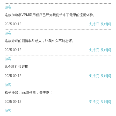
游客
这款加速器VPM应用程序已经为我们带来了无限的流畅体验。
2025-09-12
支持
[0]
反对
[0]
游客
这款游戏的剧情非常感人，让我久久不能忘怀。
2025-09-12
支持
[0]
反对
[0]
游客
这个软件很好用
2025-09-12
支持
[0]
反对
[0]
游客
梯子神器，ins随便看，美美哒！
2025-09-12
支持
[0]
反对
[0]
游客