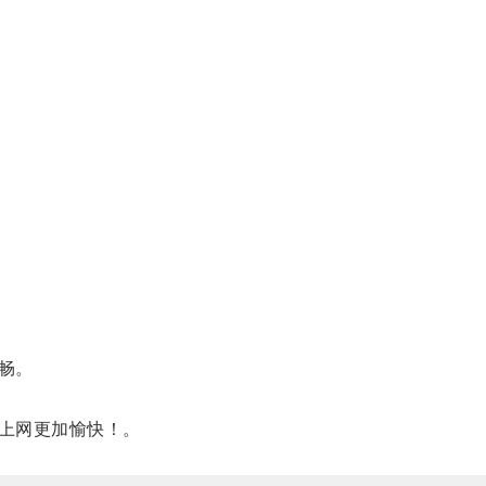
畅。
上网更加愉快！。