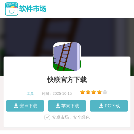
快联官方下载
工具
|
时间：2025-10-15
|
安卓下载
苹果下载
PC下载
安卓市场，安全绿色