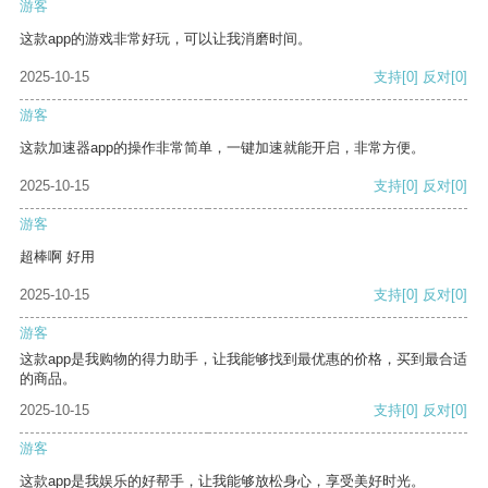
游客
这款app的游戏非常好玩，可以让我消磨时间。
2025-10-15
支持
[0]
反对
[0]
游客
这款加速器app的操作非常简单，一键加速就能开启，非常方便。
2025-10-15
支持
[0]
反对
[0]
游客
超棒啊 好用
2025-10-15
支持
[0]
反对
[0]
游客
这款app是我购物的得力助手，让我能够找到最优惠的价格，买到最合适
的商品。
2025-10-15
支持
[0]
反对
[0]
游客
这款app是我娱乐的好帮手，让我能够放松身心，享受美好时光。