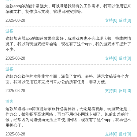
这款app的功能非常强大，可以满足我所有的工作需求。我可以使用它来
编辑文档、制作演示文稿、管理日程安排等。
2025-08-28
支持
[0]
反对
[0]
游客
这款加速器app的加速效果非常好，玩游戏再也不会出现卡顿、掉线的情
况了。我以前玩游戏经常会输，现在有了这个app，我的游戏水平提升了
不少。
2025-08-28
支持
[0]
反对
[0]
游客
这款办公软件的功能非常全面，涵盖了文档、表格、演示文稿等各个方
面。我可以使用它来完成日常办公的所有任务，非常方便。
2025-08-28
支持
[0]
反对
[0]
游客
这款加速器app简直是居家旅行必备神器，无论是看视频、玩游戏还是工
作办公，都能畅享高速网络，再也不用担心网速卡顿了。以前出差的时
候，经常因为网速慢而无法正常使用网络，现在有了这个app，我再也不
用担心了。
2025-08-28
支持
[0]
反对
[0]