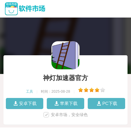
神灯加速器官方
工具
|
时间：2025-08-28
|
安卓下载
苹果下载
PC下载
安卓市场，安全绿色