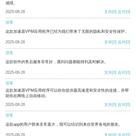
成绩。
2025-08-28
支持
[0]
反对
[0]
游客
这款加速器VPM应用程序已经为我们带来了无限的隐私和安全性保护。
2025-08-28
支持
[0]
反对
[0]
游客
这款软件的售后服务非常好，遇到问题都能得到及时解决。
2025-08-28
支持
[0]
反对
[0]
游客
这款加速器VPM应用程序可以给你提供最高速度和安全性的连接，并帮
助你在网络上自由移动。
2025-08-28
支持
[0]
反对
[0]
游客
这款app的用户群体非常庞大，我可以结识到来自世界各地的朋友。
2025-08-28
支持
[0]
反对
[0]