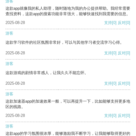
游客
这款app就像我的私人助理，随时随地为我的办公提供帮助。我经常需要
查找资料，这款app的搜索功能非常强大，能够快速找到我需要的信息。
2025-08-28
支持
[0]
反对
[0]
游客
这款学习软件的社区氛围非常好，可以与其他学习者交流学习心得。
2025-08-28
支持
[0]
反对
[0]
游客
这款游戏的剧情非常感人，让我久久不能忘怀。
2025-08-28
支持
[0]
反对
[0]
游客
这款加速器app的加速效果一般，可以再提升一下，比如能够支持更多地
区的线路。
2025-08-28
支持
[0]
反对
[0]
游客
这款app的学习氛围很浓厚，能够激励我不断学习，让我能够取得更好的