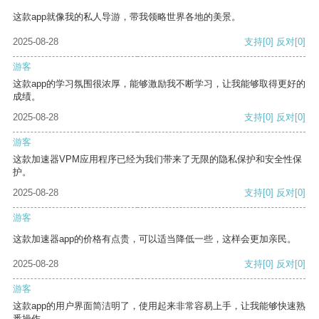
这款app就像我的私人导游，带我领略世界各地的美景。
2025-08-28
支持
[0]
反对
[0]
游客
这款app的学习氛围很浓厚，能够激励我不断学习，让我能够取得更好的
成绩。
2025-08-28
支持
[0]
反对
[0]
游客
这款加速器VPM应用程序已经为我们带来了无限的隐私保护和安全性保
护。
2025-08-28
支持
[0]
反对
[0]
游客
这款加速器app的价格有点贵，可以适当降低一些，这样会更加亲民。
2025-08-28
支持
[0]
反对
[0]
游客
这款app的用户界面简洁明了，使用起来非常容易上手，让我能够快速熟
悉操作。