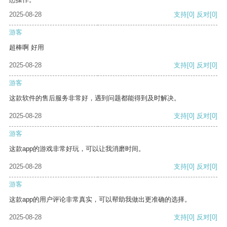
2025-08-28
支持
[0]
反对
[0]
游客
超棒啊 好用
2025-08-28
支持
[0]
反对
[0]
游客
这款软件的售后服务非常好，遇到问题都能得到及时解决。
2025-08-28
支持
[0]
反对
[0]
游客
这款app的游戏非常好玩，可以让我消磨时间。
2025-08-28
支持
[0]
反对
[0]
游客
这款app的用户评论非常真实，可以帮助我做出更准确的选择。
2025-08-28
支持
[0]
反对
[0]