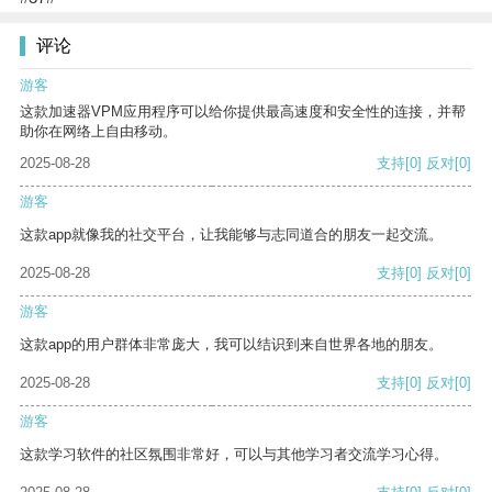
评论
游客
这款加速器VPM应用程序可以给你提供最高速度和安全性的连接，并帮
助你在网络上自由移动。
2025-08-28
支持
[0]
反对
[0]
游客
这款app就像我的社交平台，让我能够与志同道合的朋友一起交流。
2025-08-28
支持
[0]
反对
[0]
游客
这款app的用户群体非常庞大，我可以结识到来自世界各地的朋友。
2025-08-28
支持
[0]
反对
[0]
游客
这款学习软件的社区氛围非常好，可以与其他学习者交流学习心得。