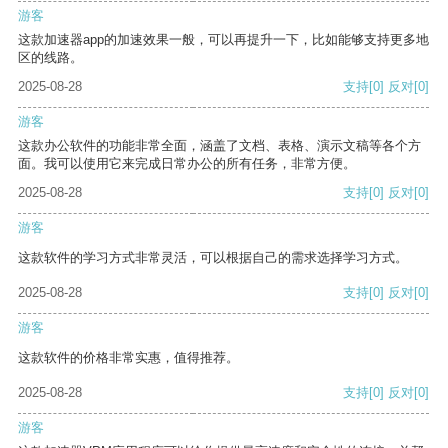
游客
这款加速器app的加速效果一般，可以再提升一下，比如能够支持更多地
区的线路。
2025-08-28
支持
[0]
反对
[0]
游客
这款办公软件的功能非常全面，涵盖了文档、表格、演示文稿等各个方
面。我可以使用它来完成日常办公的所有任务，非常方便。
2025-08-28
支持
[0]
反对
[0]
游客
这款软件的学习方式非常灵活，可以根据自己的需求选择学习方式。
2025-08-28
支持
[0]
反对
[0]
游客
这款软件的价格非常实惠，值得推荐。
2025-08-28
支持
[0]
反对
[0]
游客