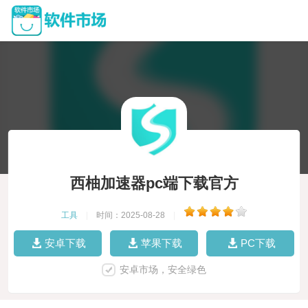
西柚加速器pc端下载官方
工具
|
时间：2025-08-28
|
安卓下载
苹果下载
PC下载
安卓市场，安全绿色