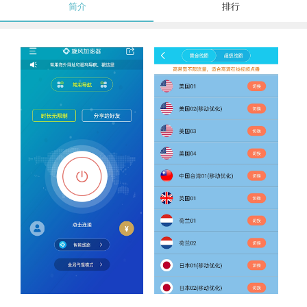
简介
排行