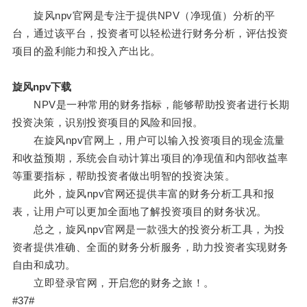
旋风npv官网是专注于提供NPV（净现值）分析的平
台，通过该平台，投资者可以轻松进行财务分析，评估投资
项目的盈利能力和投入产出比。
旋风npv下载
NPV是一种常用的财务指标，能够帮助投资者进行长期
投资决策，识别投资项目的风险和回报。
在旋风npv官网上，用户可以输入投资项目的现金流量
和收益预期，系统会自动计算出项目的净现值和内部收益率
等重要指标，帮助投资者做出明智的投资决策。
此外，旋风npv官网还提供丰富的财务分析工具和报
表，让用户可以更加全面地了解投资项目的财务状况。
总之，旋风npv官网是一款强大的投资分析工具，为投
资者提供准确、全面的财务分析服务，助力投资者实现财务
自由和成功。
立即登录官网，开启您的财务之旅！。
#37#