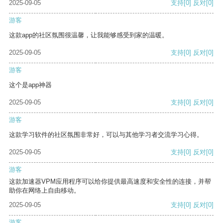
2025-09-05
支持
[0]
反对
[0]
游客
这款app的社区氛围很温馨，让我能够感受到家的温暖。
2025-09-05
支持
[0]
反对
[0]
游客
这个是app神器
2025-09-05
支持
[0]
反对
[0]
游客
这款学习软件的社区氛围非常好，可以与其他学习者交流学习心得。
2025-09-05
支持
[0]
反对
[0]
游客
这款加速器VPM应用程序可以给你提供最高速度和安全性的连接，并帮
助你在网络上自由移动。
2025-09-05
支持
[0]
反对
[0]
游客